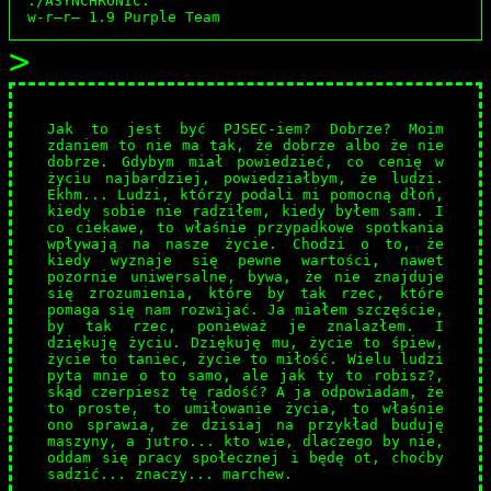
./ASYNCHRONIC:
w-r–r– 1.9
Purple Team
Jak to jest być PJSEC-iem? Dobrze? Moim
zdaniem to nie ma tak, że dobrze albo że nie
dobrze. Gdybym miał powiedzieć, co cenię w
życiu najbardziej, powiedziałbym, że ludzi.
Ekhm... Ludzi, którzy podali mi pomocną dłoń,
kiedy sobie nie radziłem, kiedy byłem sam. I
co ciekawe, to właśnie przypadkowe spotkania
wpływają na nasze życie. Chodzi o to, że
kiedy wyznaje się pewne wartości, nawet
pozornie uniwersalne, bywa, że nie znajduje
się zrozumienia, które by tak rzec, które
pomaga się nam rozwijać. Ja miałem szczęście,
by tak rzec, ponieważ je znalazłem. I
dziękuję życiu. Dziękuję mu, życie to śpiew,
życie to taniec, życie to miłość. Wielu ludzi
pyta mnie o to samo, ale jak ty to robisz?,
skąd czerpiesz tę radość? A ja odpowiadam, że
to proste, to umiłowanie życia, to właśnie
ono sprawia, że dzisiaj na przykład buduję
maszyny, a jutro... kto wie, dlaczego by nie,
oddam się pracy społecznej i będę ot, choćby
sadzić... znaczy... marchew.