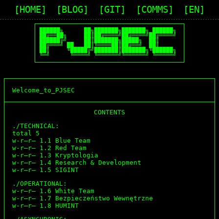
[HOME]
[BLOG]
[GIT]
[COMMS]
[EN]
██████╗      ██╗███████╗███████╗ ██████╗

██╔══██╗     ██║██╔════╝██╔════╝██╔════╝

██████╔╝     ██║███████╗█████╗  ██║  

██╔═══╝ ██   ██║╚════██║██╔══╝  ██║

██║     ╚█████╔╝███████║███████╗╚██████╗

╚═╝      ╚════╝ ╚══════╝╚══════╝ ╚═════╝ 
Welcome_to_PJSEC
CONTENTS
./TECHNICAL:
total 5
w-r–r– 1.1
Blue Team
w-r–r– 1.2
Red Team
w-r–r– 1.3
Kryptologia
w-r–r– 1.4
Research & Development
w-r–r– 1.5
SIGINT
./OPERATIONAL:
w-r–r– 1.6
White Team
w-r–r– 1.7
Bezpieczeństwo Wewnętrzne
w-r–r– 1.8
HUMINT